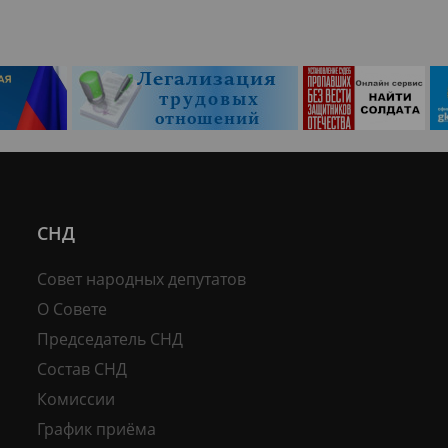
СНД
Совет народных депутатов
О Совете
Председатель СНД
Состав СНД
Комиссии
График приёма