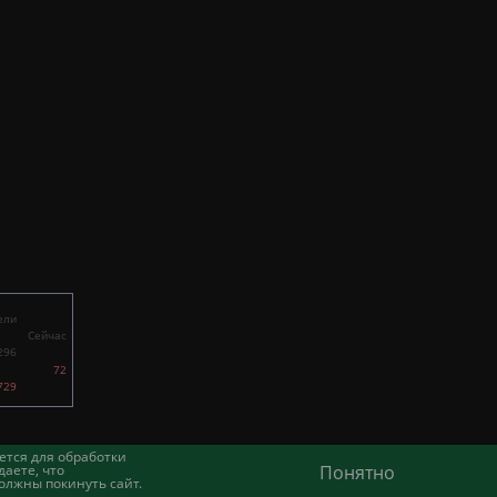
ели
Сейчас
296
72
729
ется для обработки
аете, что
Понятно
олжны покинуть сайт.