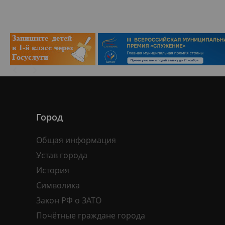
Город
Общая информация
Устав города
История
Символика
Закон РФ о ЗАТО
Почётные граждане города