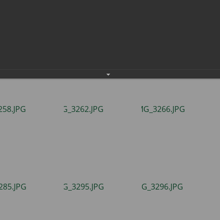
населения
Технопарковая зона
альные закупки
Муниципальный контроль
ивные проекты
Реализация Национальных пр
действие коррупции
Муниципально - частное
партнёрство