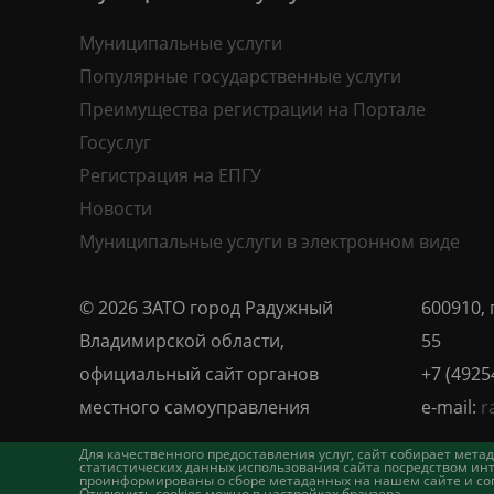
Муниципальные услуги
Популярные государственные услуги
Преимущества регистрации на Портале
Госуслуг
Регистрация на ЕПГУ
Новости
Муниципальные услуги в электронном виде
© 2026 ЗАТО город Радужный
600910, 
Владимирской области,
55
официальный сайт органов
+7 (4925
местного самоуправления
e-mail:
r
Для качественного предоставления услуг, сайт собирает ме
статистических данных использования сайта посредством инт
проинформированы о сборе метаданных на нашем сайте и согл
Отключить cookies можно в настройках браузера.