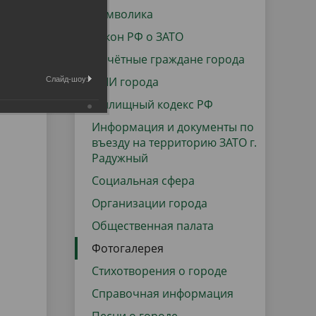
данных
Городская среда
Символика
Региональный контроль
Закон РФ о ЗАТО
оектов
Почётные граждане города
Поддержка малого и среднего
СМИ города
Слайд-шоу:
предпринимательства
Жилищный кодекс РФ
Информация и документы по
въезду на территорию ЗАТО г.
Радужный
Социальная сфера
Организации города
Общественная палата
Фотогалерея
Стихотворения о городе
Справочная информация