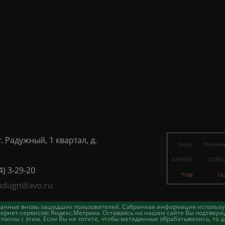
г. Радужный, 1 квартал, д.
Хосты
Посетит
4789556
22766
4) 3-29-20
7168
14
adugn@avo.ru
таданные вновь зашедших пользователей. Собранная информация использу
ернет-сервисов: Яндекс.Метрика. Оставаясь на нашем сайте Вы подтвержд
асны с этим. Если Вы не хотите, чтобы метаданные обрабатывались, то д