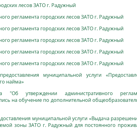
одских лесов ЗАТО г. Радужный
населения
Технопарковая зона
альные закупки
Муниципальный контроль
ого регламента городских лесов ЗАТО г. Радужный
ивные проекты
Реализация Национальных пр
действие коррупции
Муниципально - частное
ого регламента городских лесов ЗАТО г. Радужный
партнёрство
ого регламента городских лесов ЗАТО г. Радужный
ого регламента городских лесов ЗАТО г. Радужный
ого регламента городских лесов ЗАТО г. Радужный
предоставления муниципальной услуги «Предоставл
го найма»
нта "Об утверждении административного
реглам
апись на обучение по дополнительной общеобразовате
доставления муниципальной услуги «Выдача разрешени
уемой зоны ЗАТО г. Радужный для постоянного прожив