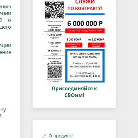
ению
ении
ий о
щего
ации
чение
Присоединяйся к
СВОим!
ину
й
О продукте