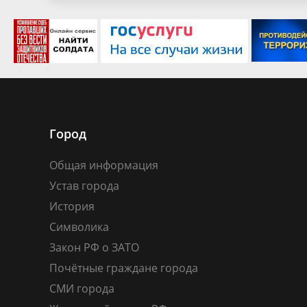
Город
Общая информация
Устав города
История
Символика
Закон РФ о ЗАТО
Почётные граждане города
СМИ города