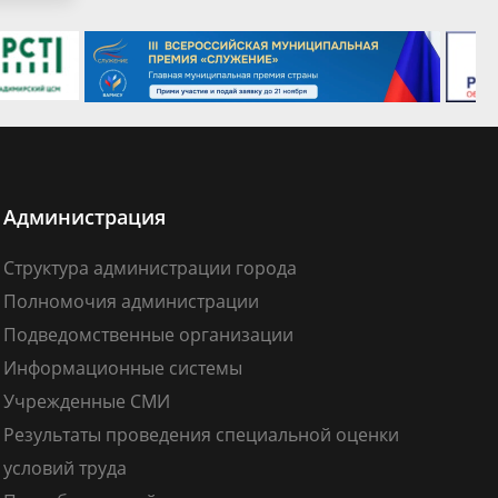
Администрация
Структура администрации города
Полномочия администрации
Подведомственные организации
Информационные системы
Учрежденные СМИ
Результаты проведения специальной оценки
условий труда