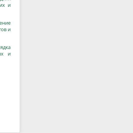
их и
ение
тов и
ядка
ых и