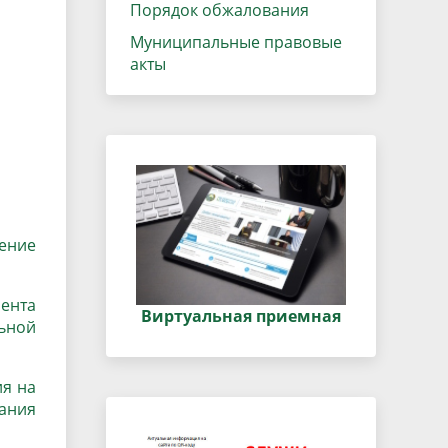
данных
Порядок обжалования
Городская среда
Муниципальные правовые
Региональный контроль
оектов
акты
Поддержка малого и среднего
предпринимательства
ение
ента
Виртуальная приемная
льной
я на
ания