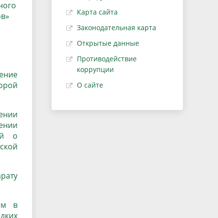
ного
Карта сайта
ов»
Законодательная карта
Открытые данные
Противодействие
коррупции
ение
орой
О сайте
ении
ении
ий о
йской
рату
ым в
едких