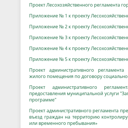
Проект Лесохозяйственного регламента гор
Песни о городе
Защита 
условий труда
Координационные и совещательные
Муницип
Приложение № 1 к проекту Лесохозяйственн
Градостроительная деятельность
Инициат
органы
Противо
Приложение № 2 к проекту Лесохозяйственн
Приложение № 3 к проекту Лесохозяйственн
Результаты проверок
Приложение № 4 к проекту Лесохозяйственн
Приложение № 5 к проекту Лесохозяйственн
Проект административного регламента 
жилого помещения по договору социально
Проект административного регламе
предоставления муниципальной услуги "З
программе"
Проект административного
регламента пре
въезд граждан на территорию контролир
или временного пребывания»