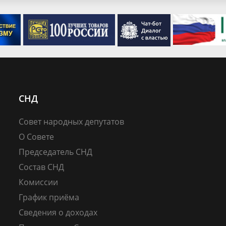
СНД
Совет народных депутатов
О Совете
Председатель СНД
Состав СНД
Комиссии
График приёма
Сведения о доходах