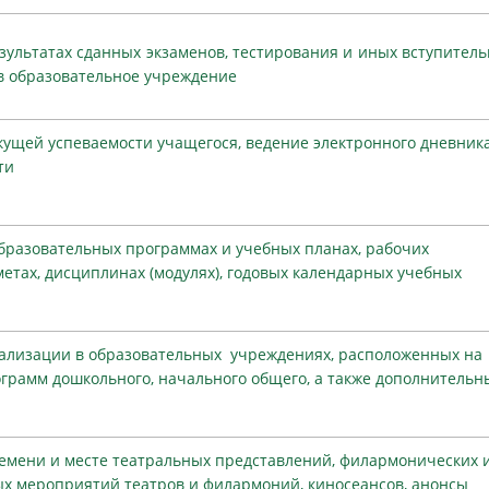
ультатах сданных экзаменов, тестирования и иных вступител
 в образовательное учреждение
ущей успеваемости учащегося, ведение электронного дневник
ти
разовательных программах и учебных планах, рабочих
етах, дисциплинах (модулях), годовых календарных учебных
ализации в образовательных учреждениях, расположенных на
ограмм дошкольного, начального общего, а также дополнительн
емени и месте театральных представлений, филармонических 
ых мероприятий театров и филармоний, киносеансов, анонсы