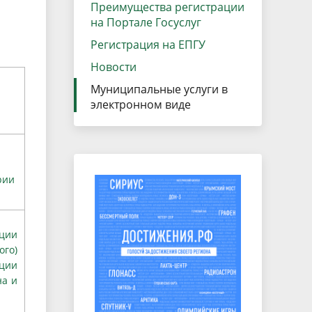
данных
Преимущества регистрации
Городская среда
на Портале Госуслуг
Региональный контроль
оектов
Регистрация на ЕПГУ
Поддержка малого и среднего
Новости
предпринимательства
Муниципальные услуги в
электронном виде
рии
ции
го)
ации
на и