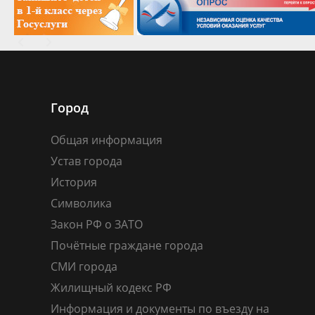
Город
Общая информация
Устав города
История
Символика
Закон РФ о ЗАТО
Почётные граждане города
СМИ города
Жилищный кодекс РФ
Информация и документы по въезду на