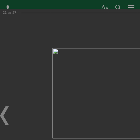
21
из
27
ЗАТО ГОРОД
ОФИЦИАЛЬНЫЙ САЙТ
РАДУЖНЫЙ
ОРГАНОВ МЕСТНОГО
ВЛАДИМИРСКОЙ
САМОУПРАВЛЕНИЯ
ОБЛАСТИ
г. Радужный, 1 квартал, д.55
Адрес здания администрации
radugn@avo.ru
Электронная почта
Главная
›
Город
›
Фотогалерея
›
Новости
›
А ну-ка, девушки! 2022 год.
А ну-ка, девушки! 2022 год.