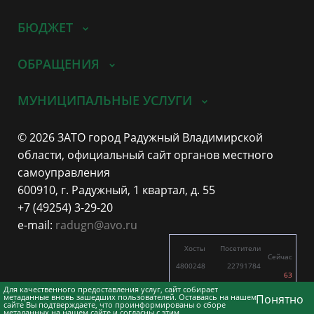
БЮДЖЕТ
ОБРАЩЕНИЯ
МУНИЦИПАЛЬНЫЕ УСЛУГИ
© 2026 ЗАТО город Радужный Владимирской
области, официальный сайт органов местного
самоуправления
600910, г. Радужный, 1 квартал, д. 55
+7 (49254) 3-29-20
e-mail:
radugn@avo.ru
Хосты
Посетители
Сейчас
4800248
22791784
63
5676
11309
Для качественного предоставления услуг, сайт собирает
метаданные вновь зашедших пользователей. Оставаясь на нашем
Понятно
сайте Вы подтверждаете, что проинформированы о сборе
метаданных на нашем сайте и согласны с этим.