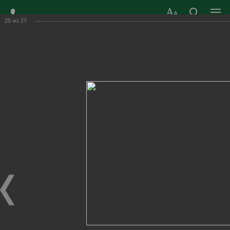
25
из
27
ЗАТО ГОРОД
ОФИЦИАЛЬНЫЙ САЙТ
РАДУЖНЫЙ
ОРГАНОВ МЕСТНОГО
ВЛАДИМИРСКОЙ
САМОУПРАВЛЕНИЯ
ОБЛАСТИ
г. Радужный, 1 квартал, д.55
Адрес здания администрации
radugn@avo.ru
Электронная почта
Главная
›
Город
›
Фотогалерея
›
Новости
›
А ну-ка, девушки! 2022 год.
А ну-ка, девушки! 2022 год.