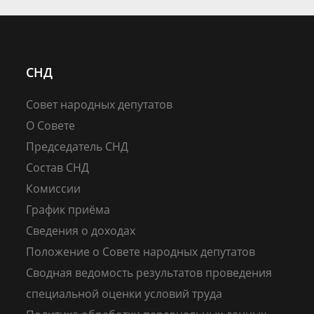
СНД
Совет народных депутатов
О Совете
Председатель СНД
Состав СНД
Комиссии
График приёма
Сведения о доходах
Положение о Совете народных депутатов
Сводная ведомость результатов проведения
специальной оценки условий труда