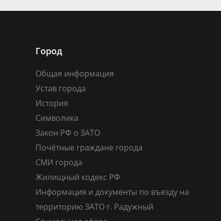
Город
Общая информация
Устав города
История
Символика
Закон РФ о ЗАТО
Почётные граждане города
СМИ города
Жилищный кодекс РФ
Информация и документы по въезду на
территорию ЗАТО г. Радужный