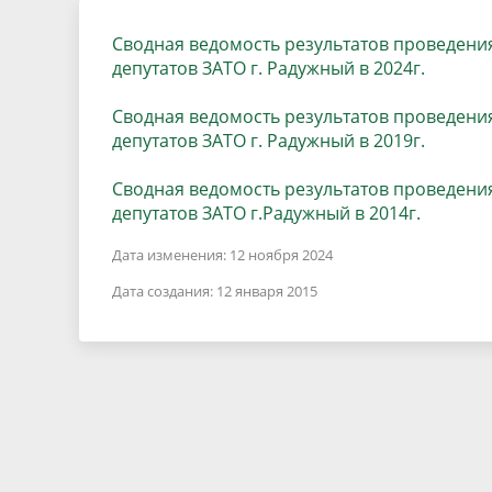
Песни о городе
Защита 
условий труда
Сводная ведомость результатов проведени
Координационные и совещательные
Муницип
Градостроительная деятельность
Инициат
депутатов ЗАТО г. Радужный в 2024г.
органы
Противо
Сводная ведомость результатов проведени
депутатов ЗАТО г. Радужный в 2019г.
Результаты проверок
Сводная ведомость результатов проведени
депутатов ЗАТО г.Радужный в 2014г.
Дата изменения: 12 ноября 2024
Дата создания: 12 января 2015