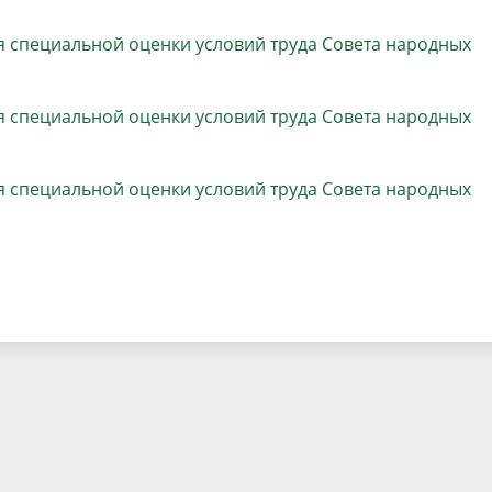
населения
Технопарковая зона
я специальной оценки условий труда Совета народных
альные закупки
Муниципальный контроль
ивные проекты
Реализация Национальных пр
действие коррупции
Муниципально - частное
я специальной оценки условий труда Совета народных
партнёрство
я специальной оценки условий труда Совета народных