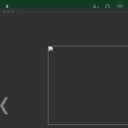
11
из
27
ЗАТО ГОРОД
ОФИЦИАЛЬНЫЙ САЙТ
РАДУЖНЫЙ
ОРГАНОВ МЕСТНОГО
ВЛАДИМИРСКОЙ
САМОУПРАВЛЕНИЯ
ОБЛАСТИ
г. Радужный, 1 квартал, д.55
Адрес здания администрации
radugn@avo.ru
Электронная почта
Главная
›
Город
›
Фотогалерея
›
Новости
›
А ну-ка, девушки! 2022 год.
А ну-ка, девушки! 2022 год.