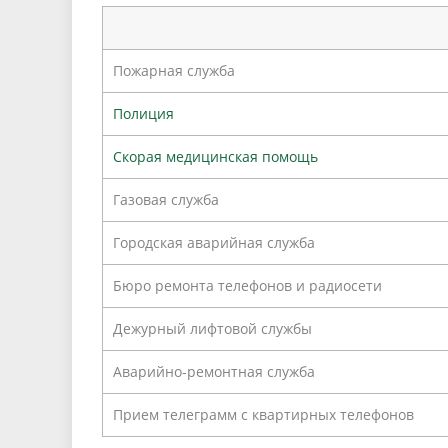
Песни о городе
Защита 
условий труда
Координационные и совещательные
Муницип
Градостроительная деятельность
Инициат
Пожарная служба
органы
Противо
Полиция
Скорая медицинская помощь
Результаты проверок
Газовая служба
Городская аварийная служба
Бюро ремонта телефонов и радиосети
Дежурный лифтовой службы
Аварийно-ремонтная служба
Прием телеграмм с квартирных телефонов