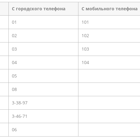
населения
Технопарковая зона
C городского телефона
С мобильного телефона
альные закупки
Муниципальный контроль
ивные проекты
Реализация Национальных пр
01
101
действие коррупции
Муниципально - частное
02
102
партнёрство
03
103
04
104
05
08
3-38-97
3-46-71
06