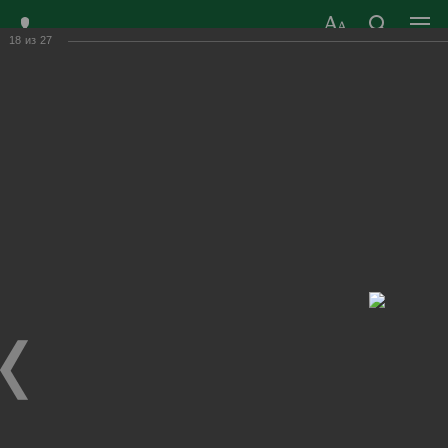
18
из
27
ЗАТО ГОРОД
ОФИЦИАЛЬНЫЙ САЙТ
РАДУЖНЫЙ
ОРГАНОВ МЕСТНОГО
ВЛАДИМИРСКОЙ
САМОУПРАВЛЕНИЯ
ОБЛАСТИ
г. Радужный, 1 квартал, д.55
Адрес здания администрации
radugn@avo.ru
Электронная почта
Главная
›
Город
›
Фотогалерея
›
Новости
›
А ну-ка, девушки! 2022 год.
А ну-ка, девушки! 2022 год.