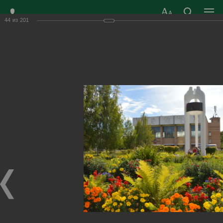
44
из
201
ЗАТО ГОРОД
ОФИЦИАЛЬНЫЙ САЙТ
РАДУЖНЫЙ
ОРГАНОВ МЕСТНОГО
ВЛАДИМИРСКОЙ
САМОУПРАВЛЕНИЯ
ОБЛАСТИ
г. Радужный, 1 квартал, д.55
Адрес здания администрации
radugn@avo.ru
Электронная почта
Главная
›
Город
›
Фотогалерея
›
Город сегодня
Город сегодня