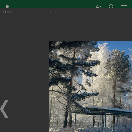
31
из
201
ЗАТО ГОРОД
ОФИЦИАЛЬНЫЙ САЙТ
РАДУЖНЫЙ
ОРГАНОВ МЕСТНОГО
ВЛАДИМИРСКОЙ
САМОУПРАВЛЕНИЯ
ОБЛАСТИ
г. Радужный, 1 квартал, д.55
Адрес здания администрации
radugn@avo.ru
Электронная почта
Главная
›
Город
›
Фотогалерея
›
Город сегодня
Город сегодня