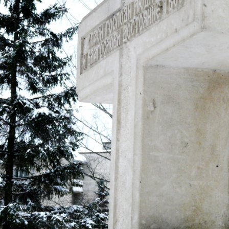
населения
Технопарковая зона
альные закупки
Муниципальный контроль
ивные проекты
Реализация Национальных пр
действие коррупции
Муниципально - частное
партнёрство