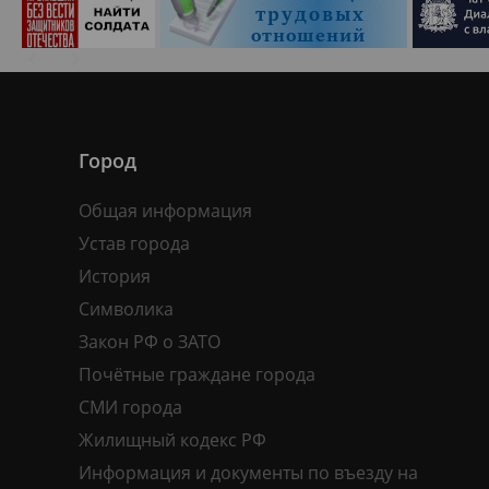
Город
Общая информация
Устав города
История
Символика
Закон РФ о ЗАТО
Почётные граждане города
СМИ города
Жилищный кодекс РФ
Информация и документы по въезду на