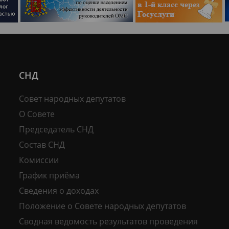
СНД
Совет народных депутатов
О Совете
Председатель СНД
Состав СНД
Комиссии
График приёма
Сведения о доходах
Положение о Совете народных депутатов
Сводная ведомость результатов проведения