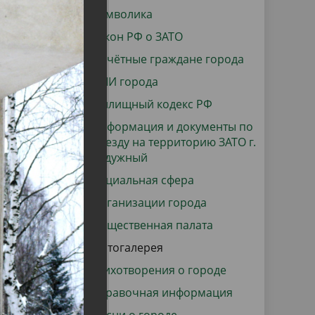
данных
Городская среда
Символика
Региональный контроль
Закон РФ о ЗАТО
оектов
Почётные граждане города
Поддержка малого и среднего
СМИ города
предпринимательства
Жилищный кодекс РФ
Информация и документы по
въезду на территорию ЗАТО г.
Радужный
Социальная сфера
Организации города
Общественная палата
Фотогалерея
Стихотворения о городе
Справочная информация