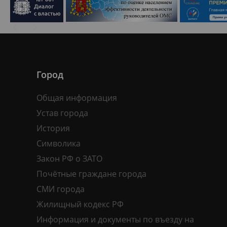
Город
Общая информация
Устав города
История
Символика
Закон РФ о ЗАТО
Почётные граждане города
СМИ города
Жилищный кодекс РФ
Информация и документы по въезду на