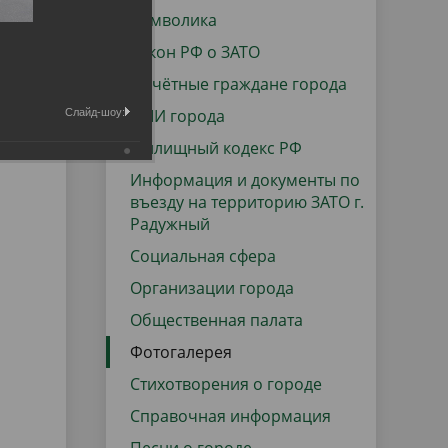
данных
Городская среда
Символика
Региональный контроль
Закон РФ о ЗАТО
оектов
Почётные граждане города
Поддержка малого и среднего
СМИ города
Слайд-шоу:
предпринимательства
Жилищный кодекс РФ
Информация и документы по
въезду на территорию ЗАТО г.
Радужный
Социальная сфера
Организации города
Общественная палата
Фотогалерея
Стихотворения о городе
Справочная информация