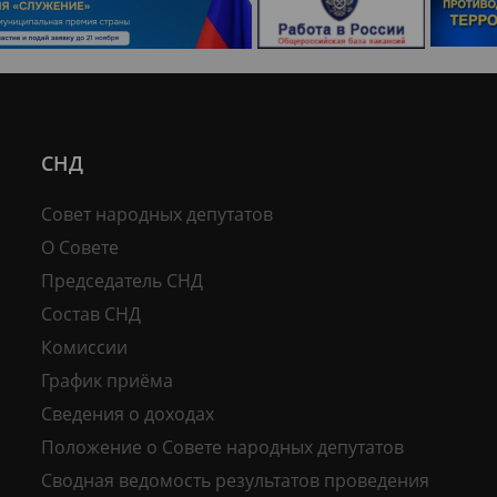
СНД
Совет народных депутатов
О Совете
Председатель СНД
Состав СНД
Комиссии
График приёма
Сведения о доходах
Положение о Совете народных депутатов
Сводная ведомость результатов проведения