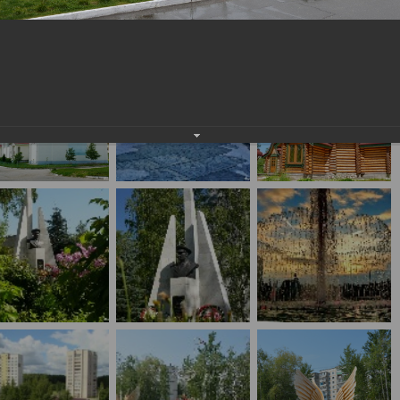
населения
Технопарковая зона
альные закупки
Муниципальный контроль
ивные проекты
Реализация Национальных пр
действие коррупции
Муниципально - частное
партнёрство