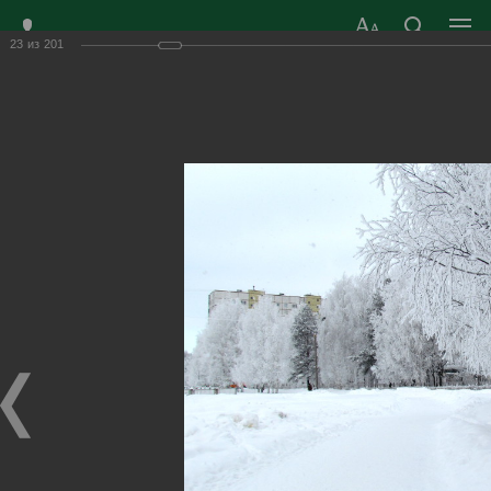
23
из
201
ЗАТО ГОРОД
ОФИЦИАЛЬНЫЙ САЙТ
РАДУЖНЫЙ
ОРГАНОВ МЕСТНОГО
ВЛАДИМИРСКОЙ
САМОУПРАВЛЕНИЯ
ОБЛАСТИ
г. Радужный, 1 квартал, д.55
Адрес здания администрации
radugn@avo.ru
Электронная почта
Главная
›
Город
›
Фотогалерея
›
Город сегодня
Город сегодня