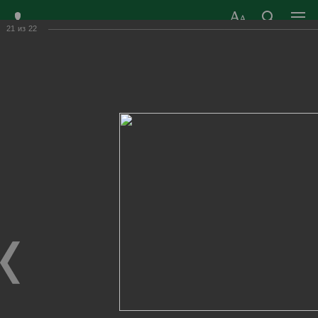
21
из
22
ЗАТО ГОРОД
ОФИЦИАЛЬНЫЙ САЙТ
РАДУЖНЫЙ
ОРГАНОВ МЕСТНОГО
ВЛАДИМИРСКОЙ
САМОУПРАВЛЕНИЯ
ОБЛАСТИ
г. Радужный, 1 квартал, д.55
Адрес здания администрации
radugn@avo.ru
Электронная почта
Главная
›
Город
›
Фотогалерея
›
Новости
›
Спортивный Новый год в клубе «Радуга – теннис»
Спортивный Новый год в клубе «Радуга