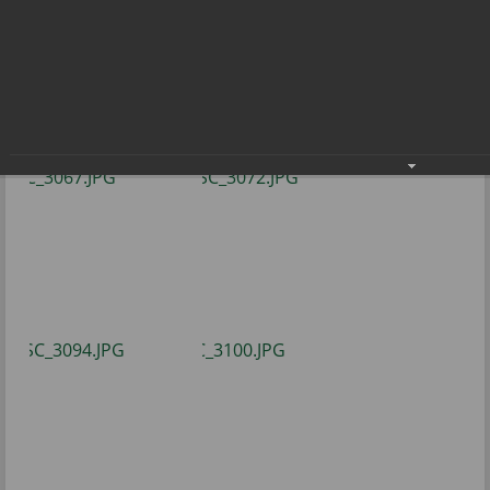
– теннис»
Спортивный Новый год в клубе «Радуга –
теннис»
10.01.2022