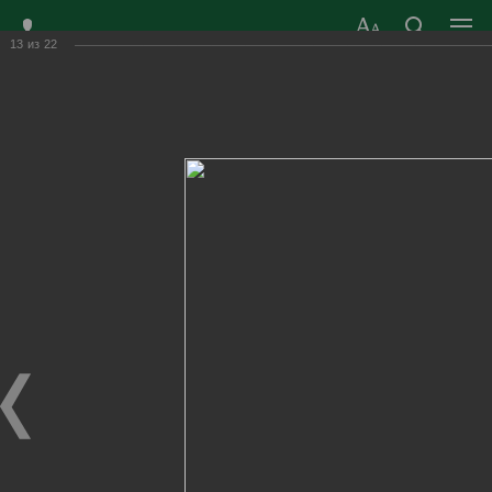
13
из
22
ЗАТО ГОРОД
ОФИЦИАЛЬНЫЙ САЙТ
РАДУЖНЫЙ
ОРГАНОВ МЕСТНОГО
ВЛАДИМИРСКОЙ
САМОУПРАВЛЕНИЯ
ОБЛАСТИ
г. Радужный, 1 квартал, д.55
Адрес здания администрации
radugn@avo.ru
Электронная почта
Главная
›
Город
›
Фотогалерея
›
Новости
›
Спортивный Новый год в клубе «Радуга – теннис»
Спортивный Новый год в клубе «Радуга