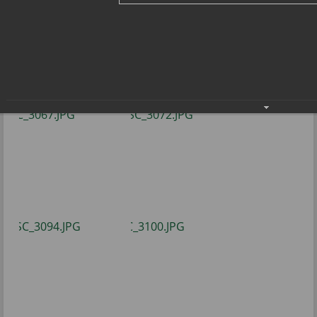
– теннис»
Спортивный Новый год в клубе «Радуга –
теннис»
10.01.2022