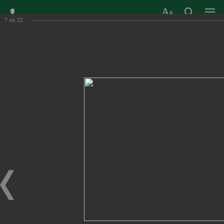
7
из
22
ЗАТО ГОРОД
ОФИЦИАЛЬНЫЙ САЙТ
РАДУЖНЫЙ
ОРГАНОВ МЕСТНОГО
ВЛАДИМИРСКОЙ
САМОУПРАВЛЕНИЯ
ОБЛАСТИ
г. Радужный, 1 квартал, д.55
Адрес здания администрации
radugn@avo.ru
Электронная почта
Главная
›
Город
›
Фотогалерея
›
Новости
›
Спортивный Новый год в клубе «Радуга – теннис»
Спортивный Новый год в клубе «Радуга