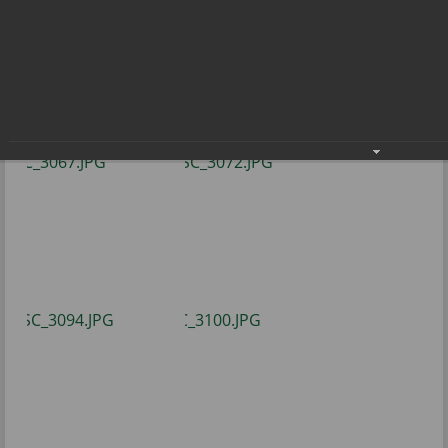
– теннис»
Спортивный Новый год в клубе «Радуга –
теннис»
10.01.2022