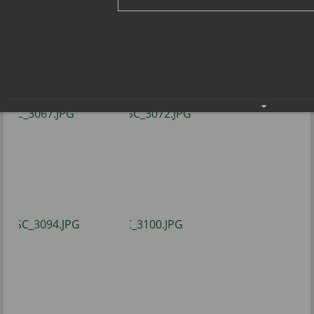
– теннис»
Спортивный Новый год в клубе «Радуга –
теннис»
10.01.2022