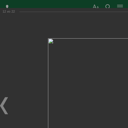
12
из
22
ЗАТО ГОРОД
ОФИЦИАЛЬНЫЙ САЙТ
РАДУЖНЫЙ
ОРГАНОВ МЕСТНОГО
ВЛАДИМИРСКОЙ
САМОУПРАВЛЕНИЯ
ОБЛАСТИ
г. Радужный, 1 квартал, д.55
Адрес здания администрации
radugn@avo.ru
Электронная почта
Главная
›
Город
›
Фотогалерея
›
Новости
›
Спортивный Новый год в клубе «Радуга – теннис»
Спортивный Новый год в клубе «Радуга