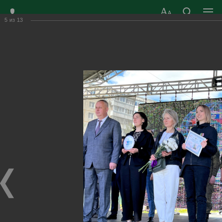
5
из
13
ЗАТО ГОРОД
ОФИЦИАЛЬНЫЙ САЙТ
РАДУЖНЫЙ
ОРГАНОВ МЕСТНОГО
ВЛАДИМИРСКОЙ
САМОУПРАВЛЕНИЯ
ОБЛАСТИ
г. Радужный, 1 квартал, д.55
Адрес здания администрации
radugn@avo.ru
Электронная почта
Главная
›
Город
›
Фотогалерея
›
Новости
›
День города 2024
День города 2024