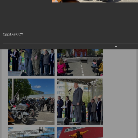
День города 2024
19.05.2024
Cjqg1XeKfCY