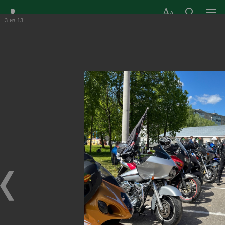
3
из
13
ЗАТО ГОРОД
ОФИЦИАЛЬНЫЙ САЙТ
РАДУЖНЫЙ
ОРГАНОВ МЕСТНОГО
ВЛАДИМИРСКОЙ
САМОУПРАВЛЕНИЯ
ОБЛАСТИ
г. Радужный, 1 квартал, д.55
Адрес здания администрации
radugn@avo.ru
Электронная почта
Главная
›
Город
›
Фотогалерея
›
Новости
›
День города 2024
День города 2024