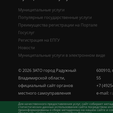
Муниципальные услуги
Популярные государственные услуги
Преимущества регистрации на Портале
Госуслуг
Регистрация на ЕПГУ
Новости
Муниципальные услуги в электронном виде
© 2026 ЗАТО город Радужный
600910, 
Владимирской области,
55
официальный сайт органов
+7 (4925
местного самоуправления
e-mail:
r
Для качественного предоставления услуг, сайт собирает ме
статистических данных использования сайта посредством инт
проинформированы о сборе метаданных на нашем сайте и согл
Отключить cookies можно в настройках браузера.