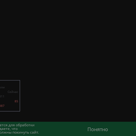
ели
Сейчас
811
85
387
ется для обработки
аете, что
Понятно
олжны покинуть сайт.