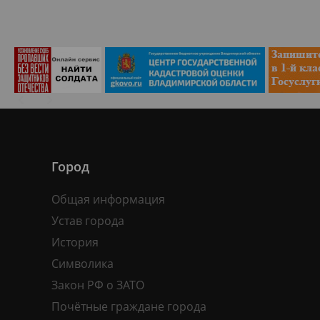
Город
Общая информация
Устав города
История
Символика
Закон РФ о ЗАТО
Почётные граждане города