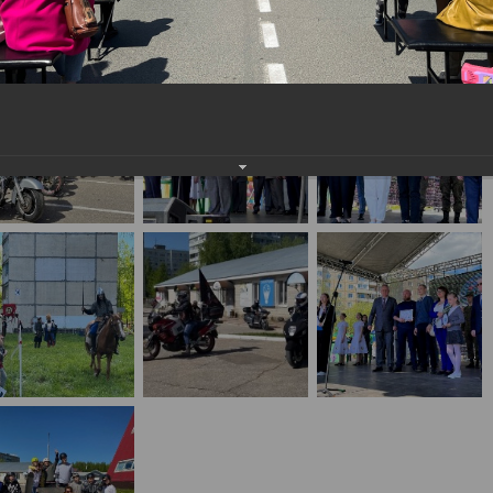
населения
Технопарковая зона
альные закупки
Муниципальный контроль
ивные проекты
Реализация Национальных пр
действие коррупции
Муниципально - частное
партнёрство