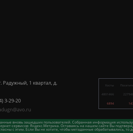
г. Радужный, 1 квартал, д.
Хосты
Посетит
4801466
22794
4) 3-29-20
6894
14
adugn@avo.ru
таданные вновь зашедших пользователей. Собранная информация использу
ернет-сервисов: Яндекс.Метрика. Оставаясь на нашем сайте Вы подтвержд
асны с этим. Если Вы не хотите, чтобы метаданные обрабатывались, то д