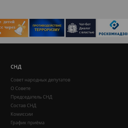
СНД
Совет народных депутатов
О Совете
Председатель СНД
Состав СНД
Комиссии
График приёма