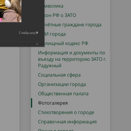
данных
Городская среда
Символика
Региональный контроль
Закон РФ о ЗАТО
оектов
Почётные граждане города
Поддержка малого и среднего
СМИ города
Слайд-шоу:
предпринимательства
Жилищный кодекс РФ
Информация и документы по
въезду на территорию ЗАТО г.
Радужный
Социальная сфера
Организации города
Общественная палата
Фотогалерея
Стихотворения о городе
Справочная информация