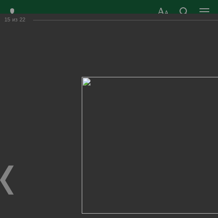
15
из
22
ЗАТО ГОРОД
ОФИЦИАЛЬНЫЙ САЙТ
РАДУЖНЫЙ
ОРГАНОВ МЕСТНОГО
ВЛАДИМИРСКОЙ
САМОУПРАВЛЕНИЯ
ОБЛАСТИ
г. Радужный, 1 квартал, д.55
Адрес здания администрации
radugn@avo.ru
Электронная почта
Главная
›
Город
›
Фотогалерея
›
Новости
›
«Золотые надежды города»- 2022г.
«Золотые надежды города»- 2022г.