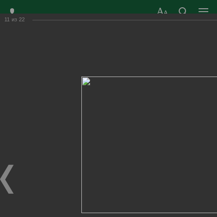
11
из
22
ЗАТО ГОРОД
ОФИЦИАЛЬНЫЙ САЙТ
РАДУЖНЫЙ
ОРГАНОВ МЕСТНОГО
ВЛАДИМИРСКОЙ
САМОУПРАВЛЕНИЯ
ОБЛАСТИ
г. Радужный, 1 квартал, д.55
Адрес здания администрации
radugn@avo.ru
Электронная почта
Главная
›
Город
›
Фотогалерея
›
Новости
›
«Золотые надежды города»- 2022г.
«Золотые надежды города»- 2022г.