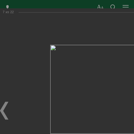
7
из
22
ЗАТО ГОРОД
ОФИЦИАЛЬНЫЙ САЙТ
РАДУЖНЫЙ
ОРГАНОВ МЕСТНОГО
ВЛАДИМИРСКОЙ
САМОУПРАВЛЕНИЯ
ОБЛАСТИ
г. Радужный, 1 квартал, д.55
Адрес здания администрации
radugn@avo.ru
Электронная почта
Главная
›
Город
›
Фотогалерея
›
Новости
›
«Золотые надежды города»- 2022г.
«Золотые надежды города»- 2022г.