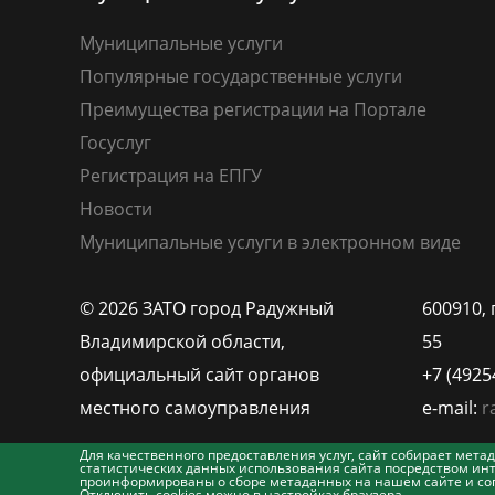
Муниципальные услуги
Популярные государственные услуги
Преимущества регистрации на Портале
Госуслуг
Регистрация на ЕПГУ
Новости
Муниципальные услуги в электронном виде
© 2026 ЗАТО город Радужный
600910, 
Владимирской области,
55
официальный сайт органов
+7 (4925
местного самоуправления
e-mail:
r
Для качественного предоставления услуг, сайт собирает ме
статистических данных использования сайта посредством инт
проинформированы о сборе метаданных на нашем сайте и согл
Отключить cookies можно в настройках браузера.