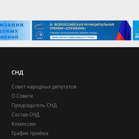
СНД
Совет народных депутатов
О Совете
Председатель СНД
Состав СНД
Комиссии
График приёма