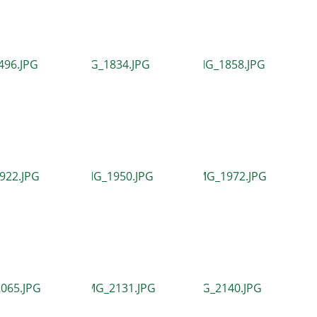
населения
Технопарковая зона
альные закупки
Муниципальный контроль
ивные проекты
Реализация Национальных пр
действие коррупции
Муниципально - частное
партнёрство