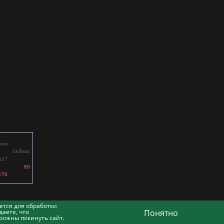
ели
Сейчас
627
80
170
ется для обработки
аете, что
Понятно
олжны покинуть сайт.