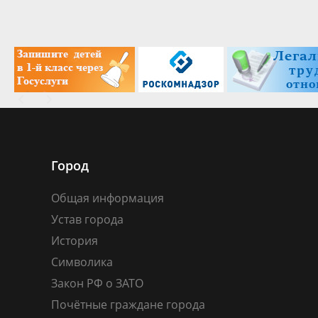
Город
Общая информация
Устав города
История
Символика
Закон РФ о ЗАТО
Почётные граждане города