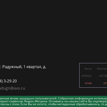
г. Радужный, 1 квартал, д.
Хосты
Посетит
4792552
22774
4) 3-29-20
10164
23
adugn@avo.ru
таданные вновь зашедших пользователей. Собранная информация использу
ернет-сервисов: Яндекс.Метрика. Оставаясь на нашем сайте Вы подтвержд
асны с этим. Если Вы не хотите, чтобы метаданные обрабатывались, то д