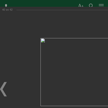
40
из
42
ЗАТО ГОРОД
ОФИЦИАЛЬНЫЙ САЙТ
РАДУЖНЫЙ
ОРГАНОВ МЕСТНОГО
ВЛАДИМИРСКОЙ
САМОУПРАВЛЕНИЯ
ОБЛАСТИ
г. Радужный, 1 квартал, д.55
Адрес здания администрации
radugn@avo.ru
Электронная почта
Главная
›
Город
›
Фотогалерея
›
Новости
›
Народному театру "Классика" 35 лет!
Народному театру "Классика" 35 лет!