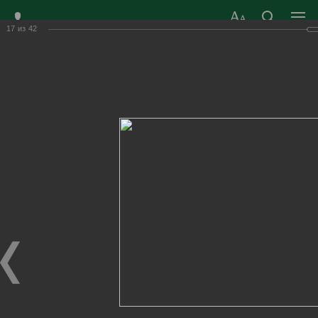
17
из
42
ЗАТО ГОРОД
ОФИЦИАЛЬНЫЙ САЙТ
РАДУЖНЫЙ
ОРГАНОВ МЕСТНОГО
ВЛАДИМИРСКОЙ
САМОУПРАВЛЕНИЯ
ОБЛАСТИ
г. Радужный, 1 квартал, д.55
Адрес здания администрации
radugn@avo.ru
Электронная почта
Главная
›
Город
›
Фотогалерея
›
Новости
›
Народному театру "Классика" 35 лет!
Народному театру "Классика" 35 лет!