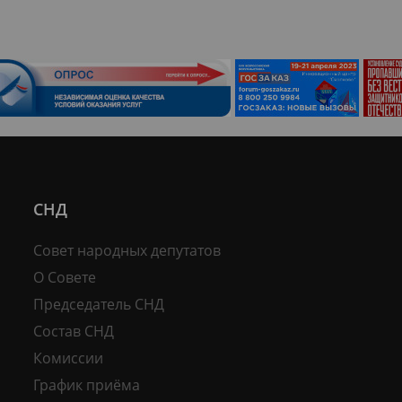
СНД
Совет народных депутатов
О Совете
Председатель СНД
Состав СНД
Комиссии
График приёма