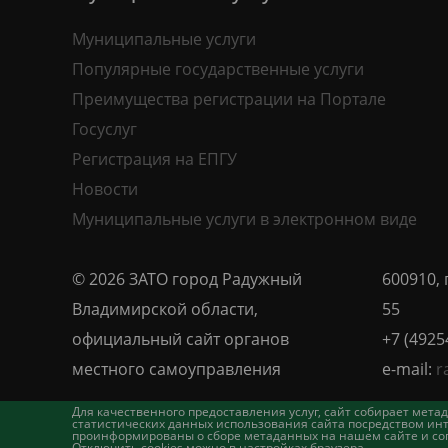
Муниципальные услуги
Популярные государственные услуги
Преимущества регистрации на Портале
Госуслуг
Регистрация на ЕПГУ
Новости
Муниципальные услуги в электронном виде
© 2026 ЗАТО город Радужный
600910, 
Владимирской области,
55
официальный сайт органов
+7 (4925
местного самоуправления
e-mail:
r
Для качественного предоставления услуг, сайт собирает ме
статистических данных использования сайта посредством инт
проинформированы о сборе метаданных на нашем сайте и согл
Отключить cookies можно в настройках браузера.