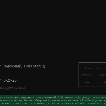
г. Радужный, 1 квартал, д.
Хосты
Посетит
4779959
22745
4) 3-29-20
5987
18
adugn@avo.ru
таданные вновь зашедших пользователей. Собранная информация использу
ернет-сервисов: Яндекс.Метрика. Оставаясь на нашем сайте Вы подтвержд
асны с этим. Если Вы не хотите, чтобы метаданные обрабатывались, то д