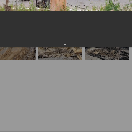
2025
населения
Технопарковая зона
альные закупки
Муниципальный контроль
ивные проекты
Реализация Национальных пр
действие коррупции
Муниципально - частное
партнёрство