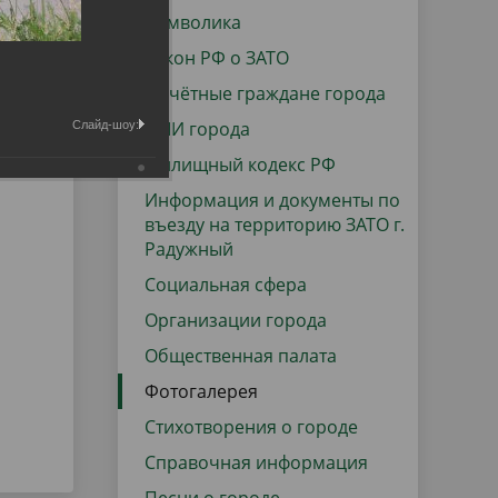
данных
Городская среда
Символика
Региональный контроль
Закон РФ о ЗАТО
оектов
Почётные граждане города
Поддержка малого и среднего
СМИ города
Слайд-шоу:
предпринимательства
Жилищный кодекс РФ
Информация и документы по
въезду на территорию ЗАТО г.
Радужный
Социальная сфера
Организации города
Общественная палата
Фотогалерея
Стихотворения о городе
Справочная информация