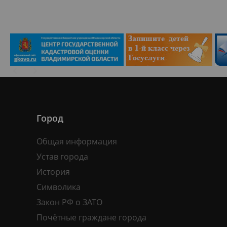
Город
Общая информация
Устав города
История
Символика
Закон РФ о ЗАТО
Почётные граждане города