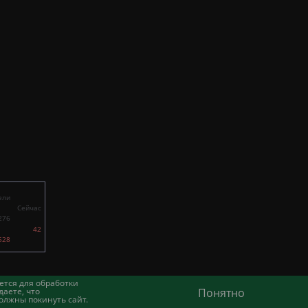
ели
Сейчас
276
42
528
ется для обработки
аете, что
Понятно
олжны покинуть сайт.