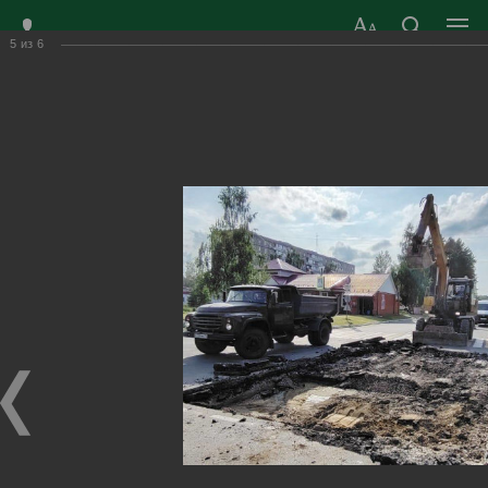
5
из
6
ЗАТО ГОРОД
ОФИЦИАЛЬНЫЙ САЙТ
РАДУЖНЫЙ
ОРГАНОВ МЕСТНОГО
ВЛАДИМИРСКОЙ
САМОУПРАВЛЕНИЯ
ОБЛАСТИ
г. Радужный, 1 квартал, д.55
Адрес здания администрации
radugn@avo.ru
Электронная почта
Главная
›
Город
›
Фотогалерея
›
Новости
›
Ремонт канализационного коллектора! 2025
Ремонт канализационного коллектора!