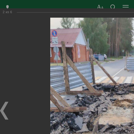
2
из
6
ЗАТО ГОРОД
ОФИЦИАЛЬНЫЙ САЙТ
РАДУЖНЫЙ
ОРГАНОВ МЕСТНОГО
ВЛАДИМИРСКОЙ
САМОУПРАВЛЕНИЯ
ОБЛАСТИ
г. Радужный, 1 квартал, д.55
Адрес здания администрации
radugn@avo.ru
Электронная почта
Главная
›
Город
›
Фотогалерея
›
Новости
›
Ремонт канализационного коллектора! 2025
Ремонт канализационного коллектора!