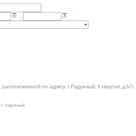
р
населения
Технопарковая зона
альные закупки
Муниципальный контроль
…
ивные проекты
Реализация Национальных пр
действие коррупции
Муниципально - частное
партнёрство
расположенной по адресу: г.Радужный, 9 квартал, д.6/1,
 г. Радужный