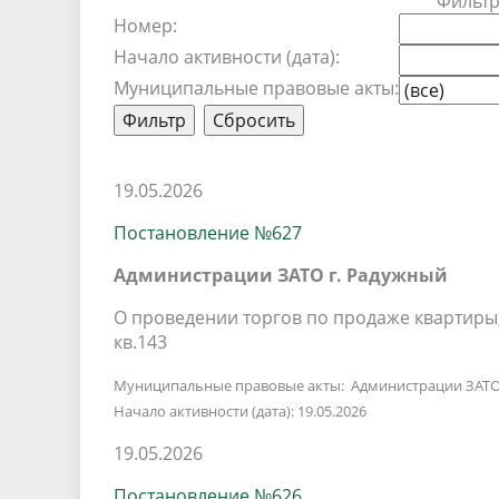
Фильт
Песни о городе
Защита 
Номер:
условий труда
Координационные и совещательные
Муницип
Начало активности (дата):
Градостроительная деятельность
Инициат
Муниципальные правовые акты:
органы
Противо
Результаты проверок
19.05.2026
Постановление №627
Администрации ЗАТО г. Радужный
О проведении торгов по продаже квартиры, 
кв.143
Муниципальные правовые акты: Администрации ЗАТО
Начало активности (дата): 19.05.2026
19.05.2026
Постановление №626