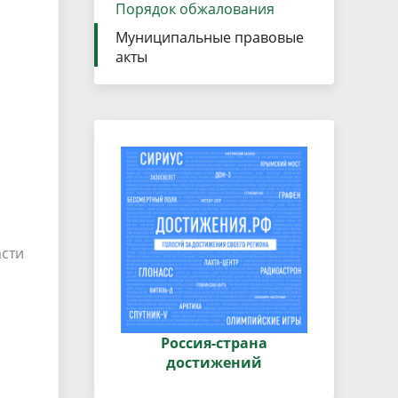
данных
Порядок обжалования
Городская среда
Муниципальные правовые
Региональный контроль
оектов
акты
Поддержка малого и среднего
предпринимательства
асти
Россия-страна
достижений