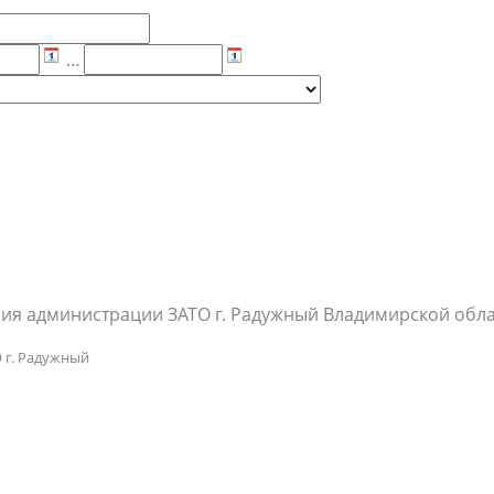
р
населения
Технопарковая зона
альные закупки
Муниципальный контроль
…
ивные проекты
Реализация Национальных пр
действие коррупции
Муниципально - частное
партнёрство
ия администрации ЗАТО г. Радужный Владимирской обл
 г. Радужный