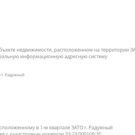
объекте недвижимости, расположенном на территории З
деральную информационную адресную систему
 г. Радужный
сположенному в 1-м квартале ЗАТО г. Радужный
ке с кадастровым номером 33:23:000109:20