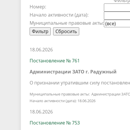
Фильт
Песни о городе
Защита 
Номер:
условий труда
Координационные и совещательные
Муницип
Начало активности (дата):
Градостроительная деятельность
Инициат
Муниципальные правовые акты:
органы
Противо
Результаты проверок
18.06.2026
Постановление № 761
Администрации ЗАТО г. Радужный
О признании утратившим силу постановлен
Муниципальные правовые акты: Администрации ЗАТО
Начало активности (дата): 18.06.2026
18.06.2026
Постановление № 753