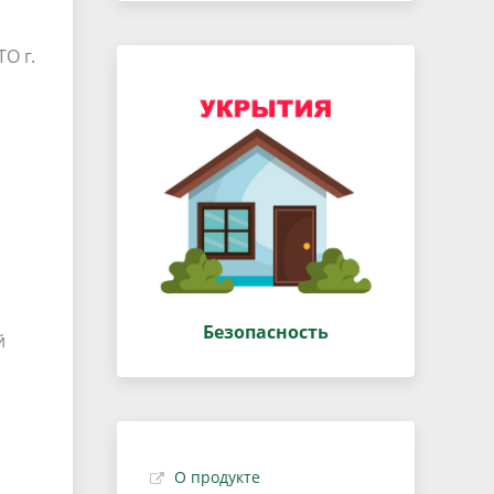
О г.
Безопасность
й
О продукте