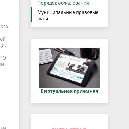
данных
Порядок обжалования
Городская среда
Муниципальные правовые
Региональный контроль
оектов
акты
Поддержка малого и среднего
лого
предпринимательства
кой
ации
АТО
ый
Виртуальная приемная
.м.;