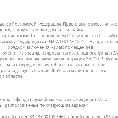
населения
Технопарковая зона
альные закупки
Муниципальный контроль
ивные проекты
Реализация Национальных пр
действие коррупции
Муниципально - частное
кодекса Российской Федерации, Правилами отнесения жи
ному фонду и типовых договоров найма
партнёрство
твержденными Постановлением Правительства Российс
ссийской Федерации от 04.07.1991 № 1541-1 «О приватиз
», Порядком включения жилых помещений в
лючения из специализированного жилищного фонда) З
жденного постановлением администрации ЗАТО г.Радужн
, в связи с передачей служебных жилых помещений в
 руководствуясь статьей 36 Устава муниципального
й области,
лищного фонда (служебные жилые помещения) ЗАТО
ры, расположенные по следующим адресам:
астровый номер 33:23:000108:3462, общей площадью 56,7 кв