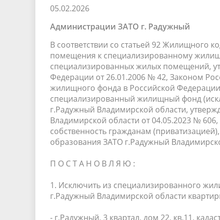
05.02.2026
Песни о городе
Защита 
условий труда
Координационные и совещательные
Муницип
Администрации ЗАТО г. Радужный
Градостроительная деятельность
Инициат
органы
Противо
В соответствии со статьей 92 Жилищного 
помещения к специализированному жилищ
специализированных жилых помещений, у
Федерации от 26.01.2006 № 42, Законом Ро
Результаты проверок
жилищного фонда в Российской Федерации
специализированный жилищный фонд (иск
г.Радужный Владимирской области, утвер
Владимирской области от 04.05.2023 № 606
собственность гражданам (приватизацией),
образования ЗАТО г.Радужный Владимирско
П О С Т А Н О В Л Я Ю :
1. Исключить из специализированного жи
г.Радужный Владимирской области кварти
- г.Радужный, 3 квартал, дом 22, кв.11, кад