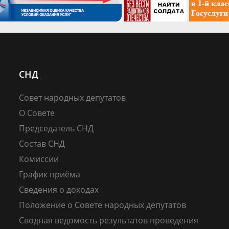
СНД
Совет народных депутатов
О Совете
Председатель СНД
Состав СНД
Комиссии
График приёма
Сведения о доходах
Положение о Совете народных депутатов
Сводная ведомость результатов проведения