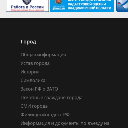
Город
Общая информация
Устав города
История
Символика
Закон РФ о ЗАТО
Почётные граждане города
СМИ города
Жилищный кодекс РФ
Информация и документы по въезду на