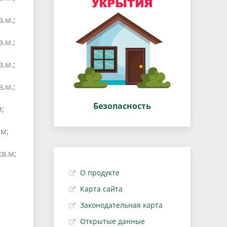
.м.;
.м.;
.м.;
.м.;
Безопасность
;
.м;
в.м;
О продукте
Карта сайта
Законодательная карта
Открытые данные