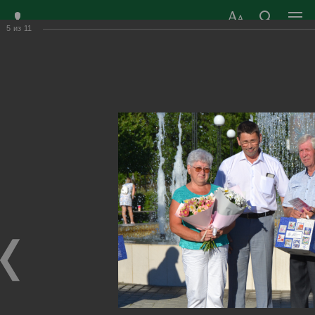
5
из
11
ЗАТО ГОРОД
ОФИЦИАЛЬНЫЙ САЙТ
РАДУЖНЫЙ
ОРГАНОВ МЕСТНОГО
ВЛАДИМИРСКОЙ
САМОУПРАВЛЕНИЯ
ОБЛАСТИ
г. Радужный, 1 квартал, д.55
Адрес здания администрации
radugn@avo.ru
Электронная почта
Главная
›
Город
›
Фотогалерея
›
Новости
›
«Ромашковое счастье» на празднике любви
«Ромашковое счастье» на празднике