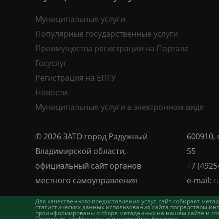
Муниципальные услуги
Популярные государственные услуги
Преимущества регистрации на Портале
Госуслуг
Регистрация на ЕПГУ
Новости
Муниципальные услуги в электронном виде
© 2026 ЗАТО город Радужный
600910, 
Владимирской области,
55
официальный сайт органов
+7 (4925
местного самоуправления
e-mail:
r
Для качественного предоставления услуг, сайт собирает ме
статистических данных использования сайта посредством инт
проинформированы о сборе метаданных на нашем сайте и согл
Отключить cookies можно в настройках браузера.