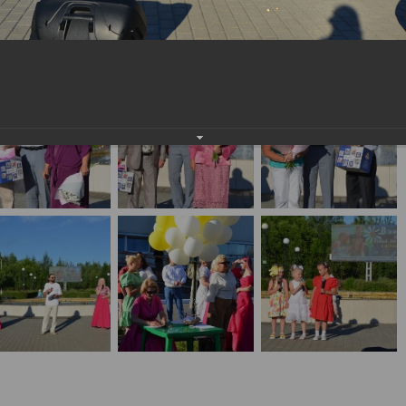
юбви
населения
Технопарковая зона
альные закупки
Муниципальный контроль
ивные проекты
Реализация Национальных пр
действие коррупции
Муниципально - частное
партнёрство