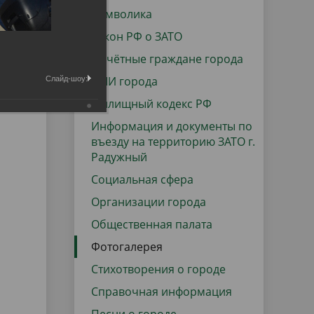
данных
Городская среда
Символика
Региональный контроль
Закон РФ о ЗАТО
оектов
Почётные граждане города
Поддержка малого и среднего
СМИ города
Слайд-шоу:
предпринимательства
Жилищный кодекс РФ
Информация и документы по
въезду на территорию ЗАТО г.
Радужный
Социальная сфера
Организации города
Общественная палата
Фотогалерея
Стихотворения о городе
Справочная информация