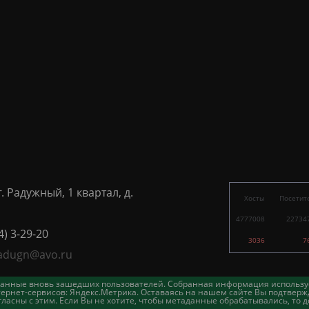
г. Радужный, 1 квартал, д.
Хосты
Посетит
4777008
22734
4) 3-29-20
3036
7
adugn@avo.ru
таданные вновь зашедших пользователей. Собранная информация использу
ернет-сервисов: Яндекс.Метрика. Оставаясь на нашем сайте Вы подтвержд
асны с этим. Если Вы не хотите, чтобы метаданные обрабатывались, то д