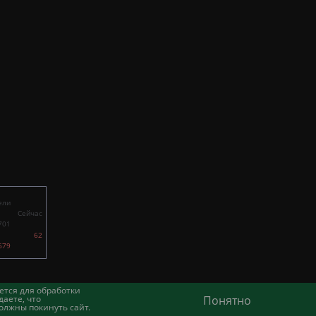
ели
Сейчас
701
62
679
ется для обработки
аете, что
Понятно
олжны покинуть сайт.