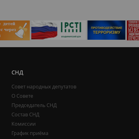
СНД
Совет народных депутатов
О Совете
Председатель СНД
Состав СНД
Комиссии
График приёма