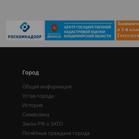
Город
Общая информация
Устав города
История
Символика
Закон РФ о ЗАТО
Почётные граждане города