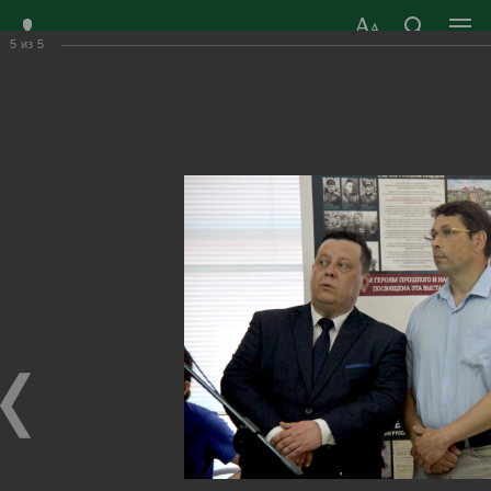
5
из
5
ЗАТО ГОРОД
ОФИЦИАЛЬНЫЙ САЙТ
РАДУЖНЫЙ
ОРГАНОВ МЕСТНОГО
ВЛАДИМИРСКОЙ
САМОУПРАВЛЕНИЯ
ОБЛАСТИ
г. Радужный, 1 квартал, д.55
Адрес здания администрации
radugn@avo.ru
Электронная почта
Главная
›
Город
›
Фотогалерея
›
Новости
›
Областная передвижная фотовыставка «Герои с вечно
русским сердцем»