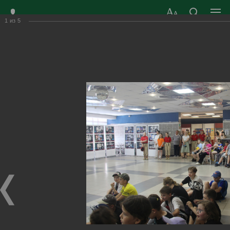
1
из
5
ЗАТО ГОРОД
ОФИЦИАЛЬНЫЙ САЙТ
РАДУЖНЫЙ
ОРГАНОВ МЕСТНОГО
ВЛАДИМИРСКОЙ
САМОУПРАВЛЕНИЯ
ОБЛАСТИ
г. Радужный, 1 квартал, д.55
Адрес здания администрации
radugn@avo.ru
Электронная почта
Главная
›
Город
›
Фотогалерея
›
Новости
›
Областная передвижная фотовыставка «Герои с вечно
русским сердцем»