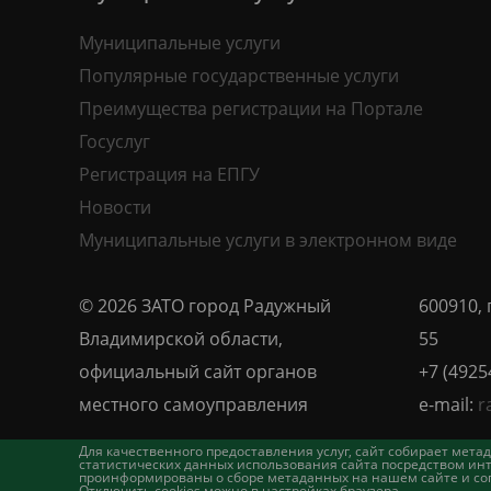
Муниципальные услуги
Популярные государственные услуги
Преимущества регистрации на Портале
Госуслуг
Регистрация на ЕПГУ
Новости
Муниципальные услуги в электронном виде
© 2026 ЗАТО город Радужный
600910, 
Владимирской области,
55
официальный сайт органов
+7 (4925
местного самоуправления
e-mail:
r
Для качественного предоставления услуг, сайт собирает ме
статистических данных использования сайта посредством инт
проинформированы о сборе метаданных на нашем сайте и согл
Отключить cookies можно в настройках браузера.