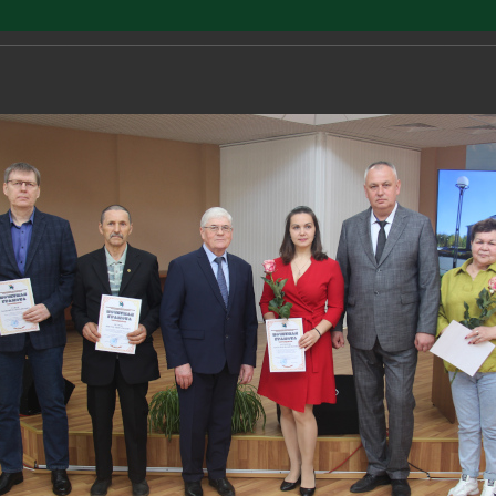
г. Радужный, 1 кварт
ОФИЦИАЛЬНЫЙ САЙТ
Адрес здания адм
ОРГАНОВ МЕСТНОГО
САМОУПРАВЛЕНИЯ
министрация
Документы
Бюджет
О
рода
чия администрации
 документов
ые слушания по бюджету
вная правовая база
ные государственные услуги
История
Председатель СНД
Подведомственные организа
Порядок обжалования
Проекты бюджетов
Ответственные за работу с
Преимущества регистрации н
Чествование радужан в День города
обращениями граждан
Портале Госуслуг
е граждане города
приёма
аты проведения специальной
ённые бюджеты
СМИ города
Сведения о доходах
Потребительский рынок и за
Реестры расходных обязатель
нь города
словий труда
прав потребителей
ная сфера
Организации города
а обработки персональных
сийский день приема
Регламент Совета народных
ерея
Стихотворения о городе
Экономика
депутатов