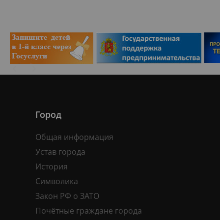
Город
Общая информация
Устав города
История
Символика
Закон РФ о ЗАТО
Почётные граждане города