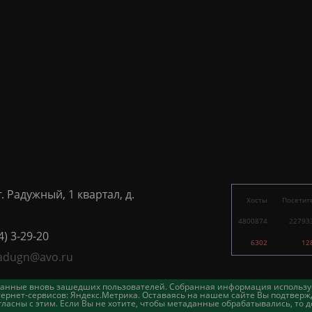
г. Радужный, 1 квартал, д.
Хосты
Посетит
4800874
22793
4) 3-29-20
6302
12
adugn@avo.ru
таданные вновь зашедших пользователей. Собранная информация использу
ернет-сервисов: Яндекс.Метрика. Оставаясь на нашем сайте Вы подтвержд
асны с этим. Если Вы не хотите, чтобы метаданные обрабатывались, то д