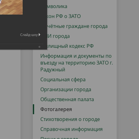
данных
Городская среда
Символика
Региональный контроль
Закон РФ о ЗАТО
оектов
Почётные граждане города
Поддержка малого и среднего
СМИ города
Слайд-шоу:
предпринимательства
Жилищный кодекс РФ
Информация и документы по
въезду на территорию ЗАТО г.
Радужный
Социальная сфера
Организации города
Общественная палата
Фотогалерея
Стихотворения о городе
Справочная информация