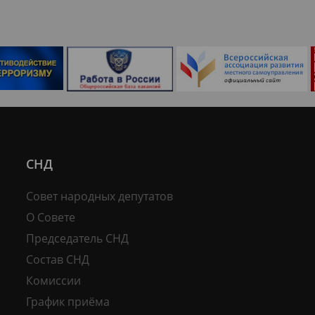
СНД
Совет народных депутатов
О Совете
Председатель СНД
Состав СНД
Комиссии
График приёма