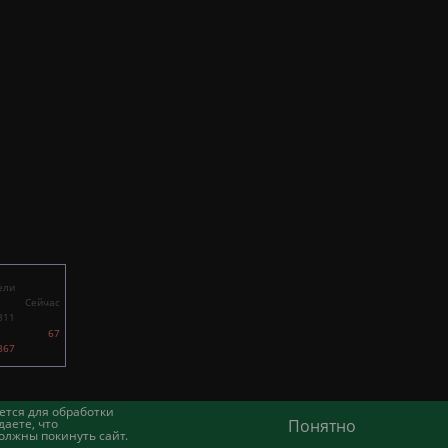
ели
Сейчас
311
67
867
ется для обработки
аете, что
Понятно
олжны покинуть сайт.