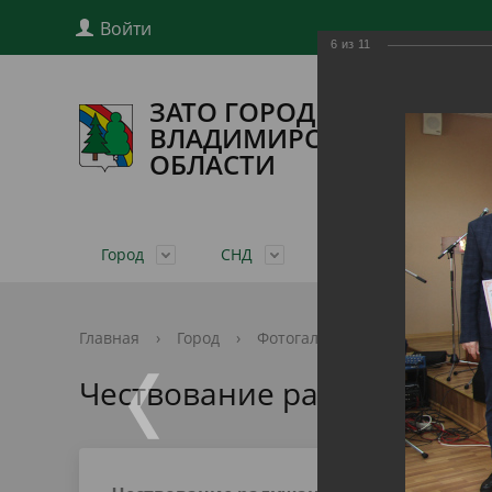
Войти
6
из
11
ЗАТО ГОРОД РАДУЖНЫЙ
ВЛАДИМИРСКОЙ
ОБЛАСТИ
Город
СНД
Глава города
Ад
Общая информация
Совет народных депутатов
Структура администрации города
Проекты административных
Нормативно-правовые акты по
Личный прием граждан
Муниципальные услуги
Устав го
О Совете
Полномо
Проекты
Публичн
Нормати
Популяр
Главная
›
Город
›
Фотогалерея
›
Новости
›
регламентов
бюджету
Закон РФ о ЗАТО
Комиссии
Учрежденные СМИ
Почётны
График 
Результ
Утвержд
Чествование радужан в Де
оценки у
Информация и документы по въезду
Финансовая грамотность
Муниципальные услуги в
Социаль
на территорию ЗАТО г. Радужный
Сводная ведомость результатов
Обзоры обращений, обобщенная
электронном виде
Политик
Общерос
План работы администрации
Фотогал
Отчёты
проведения специальной оценки
информация
данных
граждан