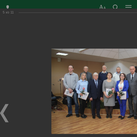
5
из
11
ЗАТО ГОРОД
ОФИЦИАЛЬНЫЙ САЙТ
РАДУЖНЫЙ
ОРГАНОВ МЕСТНОГО
ВЛАДИМИРСКОЙ
САМОУПРАВЛЕНИЯ
ОБЛАСТИ
г. Радужный, 1 квартал, д.55
Адрес здания администрации
radugn@avo.ru
Электронная почта
Главная
›
Город
›
Фотогалерея
›
Новости
›
Чествование радужан в День города
Чествование радужан в День города