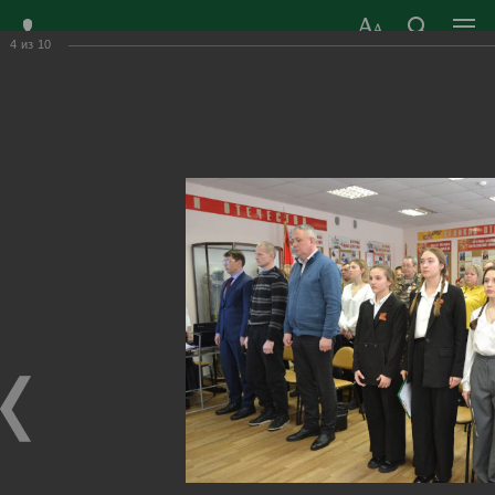
4
из
10
ЗАТО ГОРОД
ОФИЦИАЛЬНЫЙ САЙТ
РАДУЖНЫЙ
ОРГАНОВ МЕСТНОГО
ВЛАДИМИРСКОЙ
САМОУПРАВЛЕНИЯ
ОБЛАСТИ
г. Радужный, 1 квартал, д.55
Адрес здания администрации
radugn@avo.ru
Электронная почта
Главная
›
Город
›
Фотогалерея
›
Новости
›
Мы должны знать и помнить защитников страны
Мы должны знать и помнить