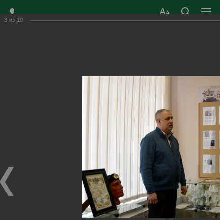
3
из
10
ЗАТО ГОРОД
ОФИЦИАЛЬНЫЙ САЙТ
РАДУЖНЫЙ
ОРГАНОВ МЕСТНОГО
ВЛАДИМИРСКОЙ
САМОУПРАВЛЕНИЯ
ОБЛАСТИ
г. Радужный, 1 квартал, д.55
Адрес здания администрации
radugn@avo.ru
Электронная почта
Главная
›
Город
›
Фотогалерея
›
Новости
›
Мы должны знать и помнить защитников страны
Мы должны знать и помнить