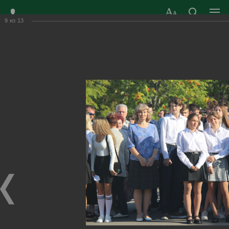
9
из
13
ЗАТО ГОРОД
ОФИЦИАЛЬНЫЙ САЙТ
РАДУЖНЫЙ
ОРГАНОВ МЕСТНОГО
ВЛАДИМИРСКОЙ
САМОУПРАВЛЕНИЯ
ОБЛАСТИ
г. Радужный, 1 квартал, д.55
Адрес здания администрации
radugn@avo.ru
Электронная почта
Главная
›
Город
›
Фотогалерея
›
Новости
›
Снова в школу!
Снова в школу!