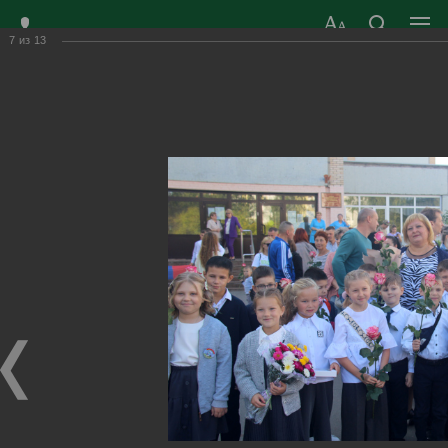
7
из
13
ЗАТО ГОРОД
ОФИЦИАЛЬНЫЙ САЙТ
РАДУЖНЫЙ
ОРГАНОВ МЕСТНОГО
ВЛАДИМИРСКОЙ
САМОУПРАВЛЕНИЯ
ОБЛАСТИ
г. Радужный, 1 квартал, д.55
Адрес здания администрации
radugn@avo.ru
Электронная почта
Главная
›
Город
›
Фотогалерея
›
Новости
›
Снова в школу!
Снова в школу!