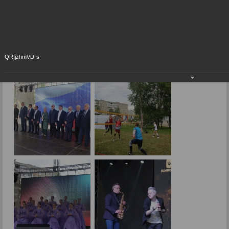
году!
День рождения города только раз в году!
24.05.2023
QRfjzhmVD-s
Фото: В.Скарга.