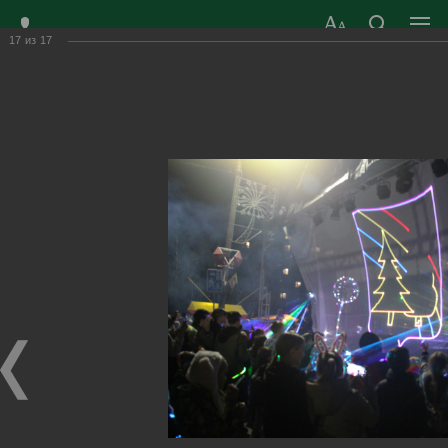
17
из
17
ЗАТО ГОРОД
ОФИЦИАЛЬНЫЙ САЙТ
РАДУЖНЫЙ
ОРГАНОВ МЕСТНОГО
ВЛАДИМИРСКОЙ
САМОУПРАВЛЕНИЯ
ОБЛАСТИ
г. Радужный, 1 квартал, д.55
Адрес здания администрации
radugn@avo.ru
Электронная почта
Главная
›
Город
›
Фотогалерея
›
Новости
›
День рождения города только раз в году!
День рождения города только раз в