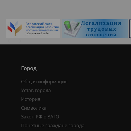
Город
Общая информация
Устав города
История
Символика
Закон РФ о ЗАТО
Почётные граждане города