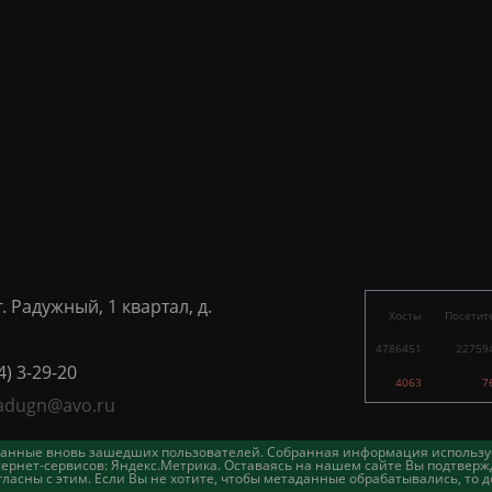
г. Радужный, 1 квартал, д.
Хосты
Посетит
4786451
22759
4) 3-29-20
4063
7
adugn@avo.ru
таданные вновь зашедших пользователей. Собранная информация использу
ернет-сервисов: Яндекс.Метрика. Оставаясь на нашем сайте Вы подтвержд
асны с этим. Если Вы не хотите, чтобы метаданные обрабатывались, то д