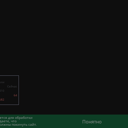
ели
Сейчас
410
64
682
ется для обработки
аете, что
Понятно
олжны покинуть сайт.