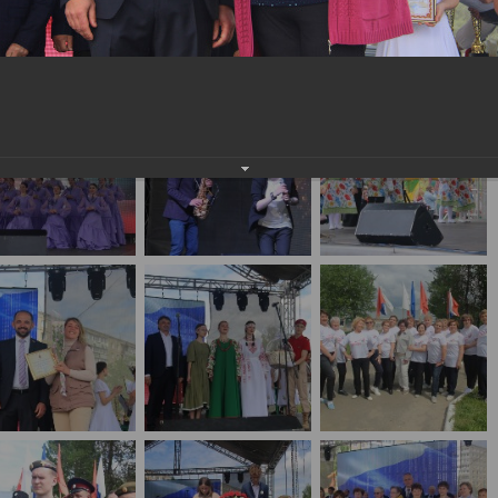
!
населения
Технопарковая зона
альные закупки
Муниципальный контроль
ивные проекты
Реализация Национальных пр
действие коррупции
Муниципально - частное
партнёрство