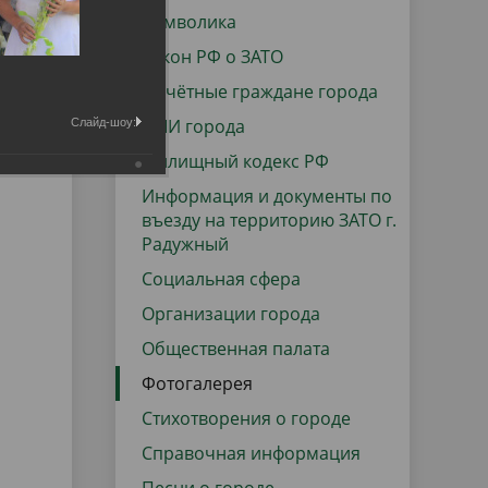
данных
Городская среда
Символика
Региональный контроль
Закон РФ о ЗАТО
оектов
Почётные граждане города
Поддержка малого и среднего
СМИ города
Слайд-шоу:
предпринимательства
Жилищный кодекс РФ
Информация и документы по
въезду на территорию ЗАТО г.
Радужный
Социальная сфера
Организации города
Общественная палата
Фотогалерея
Стихотворения о городе
Справочная информация