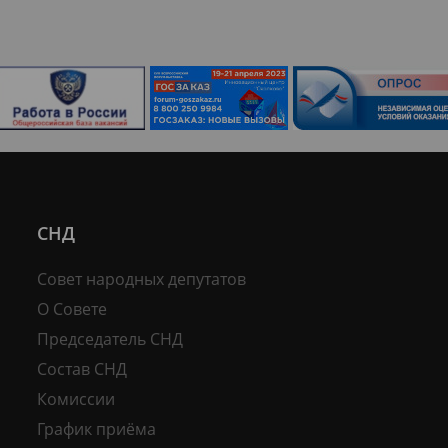
СНД
Совет народных депутатов
О Совете
Председатель СНД
Состав СНД
Комиссии
График приёма