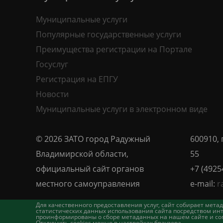
Муниципальные услуги
Популярные государственные услуги
Преимущества регистрации на Портале
Госуслуг
Регистрация на ЕПГУ
Новости
Муниципальные услуги в электронном виде
© 2026 ЗАТО город Радужный
600910, 
Владимирской области,
55
официальный сайт органов
+7 (4925
местного самоуправления
e-mail:
r
Для качественного предоставления услуг, сайт собирает ме
статистических данных использования сайта посредством инт
проинформированы о сборе метаданных на нашем сайте и согл
Отключить cookies можно в настройках браузера.