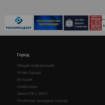
Город
Общая информация
Устав города
История
Символика
Закон РФ о ЗАТО
Почётные граждане города