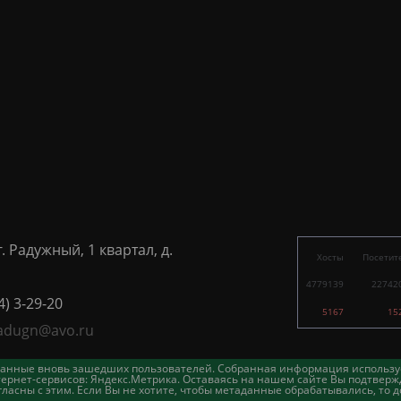
г. Радужный, 1 квартал, д.
Хосты
Посетит
4779139
22742
4) 3-29-20
5167
15
adugn@avo.ru
таданные вновь зашедших пользователей. Собранная информация использу
ернет-сервисов: Яндекс.Метрика. Оставаясь на нашем сайте Вы подтвержд
асны с этим. Если Вы не хотите, чтобы метаданные обрабатывались, то д