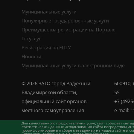
Муниципальные услуги
Популярные государственные услуги
Преимущества регистрации на Портале
Госуслуг
Регистрация на ЕПГУ
Новости
Муниципальные услуги в электронном виде
© 2026 ЗАТО город Радужный
600910, 
Владимирской области,
55
официальный сайт органов
+7 (4925
местного самоуправления
e-mail:
r
Для качественного предоставления услуг, сайт собирает ме
статистических данных использования сайта посредством инт
проинформированы о сборе метаданных на нашем сайте и согл
Отключить cookies можно в настройках браузера.