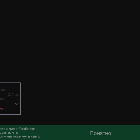
ели
Сейчас
092
57
289
ется для обработки
аете, что
Понятно
олжны покинуть сайт.