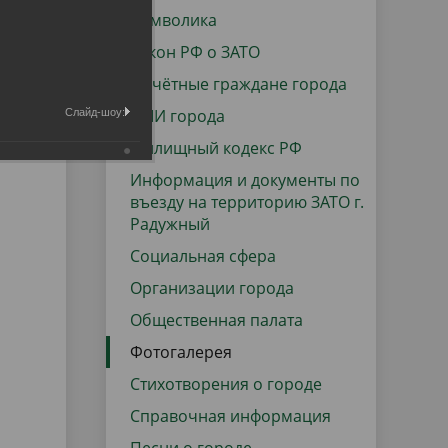
данных
Городская среда
Символика
Региональный контроль
Закон РФ о ЗАТО
оектов
Почётные граждане города
Поддержка малого и среднего
СМИ города
Слайд-шоу:
предпринимательства
Жилищный кодекс РФ
Информация и документы по
въезду на территорию ЗАТО г.
Радужный
Социальная сфера
Организации города
Общественная палата
Фотогалерея
Стихотворения о городе
Справочная информация