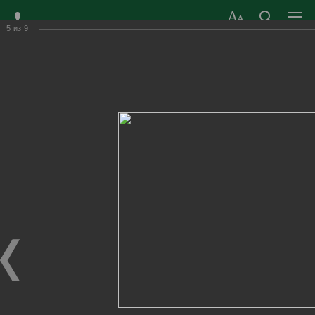
5
из
9
ЗАТО ГОРОД
ОФИЦИАЛЬНЫЙ САЙТ
РАДУЖНЫЙ
ОРГАНОВ МЕСТНОГО
ВЛАДИМИРСКОЙ
САМОУПРАВЛЕНИЯ
ОБЛАСТИ
г. Радужный, 1 квартал, д.55
Адрес здания администрации
radugn@avo.ru
Электронная почта
Главная
›
Город
›
Фотогалерея
›
Новости
›
Митинг в День народного единства
Митинг в День народного единства