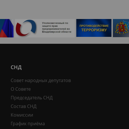
СНД
Совет народных депутатов
О Совете
Председатель СНД
Состав СНД
Комиссии
График приёма