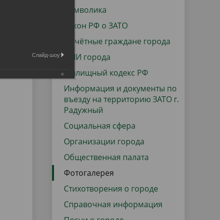
данных
Городская среда
Символика
Региональный контроль
Закон РФ о ЗАТО
оектов
Почётные граждане города
Поддержка малого и среднего
СМИ города
Слайд-шоу:
предпринимательства
Жилищный кодекс РФ
Информация и документы по
въезду на территорию ЗАТО г.
Радужный
Социальная сфера
Организации города
Общественная палата
Фотогалерея
Стихотворения о городе
Справочная информация