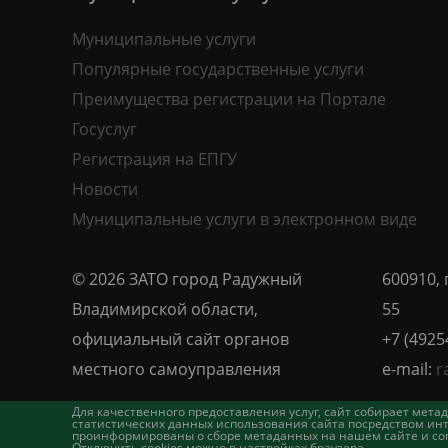
Муниципальные услуги
Популярные государственные услуги
Преимущества регистрации на Портале
Госуслуг
Регистрация на ЕПГУ
Новости
Муниципальные услуги в электронном виде
© 2026 ЗАТО город Радужный
600910, 
Владимирской области,
55
официальный сайт органов
+7 (4925
местного самоуправления
e-mail:
r
Для качественного предоставления услуг, сайт собирает ме
статистических данных использования сайта посредством инт
проинформированы о сборе метаданных на нашем сайте и согл
Отключить cookies можно в настройках браузера.