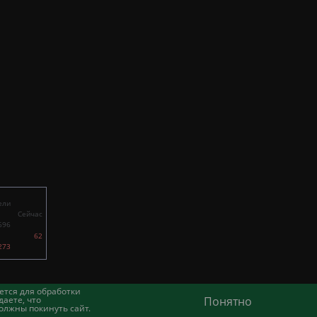
ели
Сейчас
696
62
273
ется для обработки
аете, что
Понятно
олжны покинуть сайт.