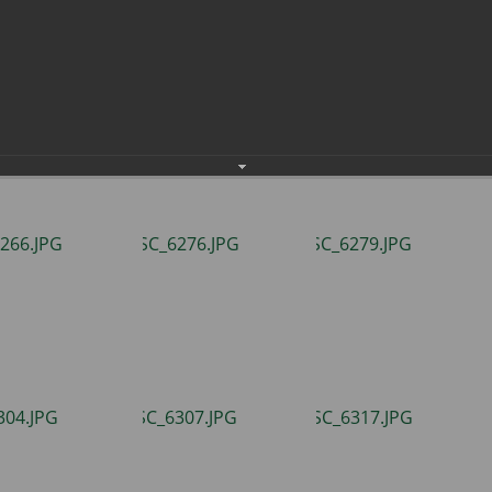
ень 50 - летия города
населения
Технопарковая зона
альные закупки
Муниципальный контроль
ивные проекты
Реализация Национальных пр
действие коррупции
Муниципально - частное
партнёрство