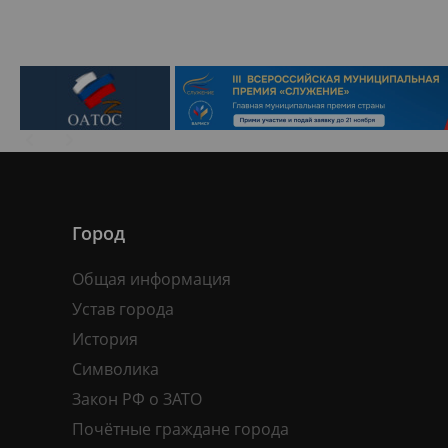
Город
Общая информация
Устав города
История
Символика
Закон РФ о ЗАТО
Почётные граждане города