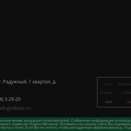
г. Радужный, 1 квартал, д.
Хосты
Посетит
4773368
22723
4) 3-29-20
5643
19
adugn@avo.ru
таданные вновь зашедших пользователей. Собранная информация использу
ернет-сервисов: Яндекс.Метрика. Оставаясь на нашем сайте Вы подтвержд
асны с этим. Если Вы не хотите, чтобы метаданные обрабатывались, то д