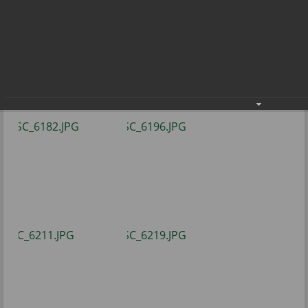
Жители Радужного получили награды в
день 50 - летия города
Жители Радужного получили награды в
день 50 - летия города
16.05.2022