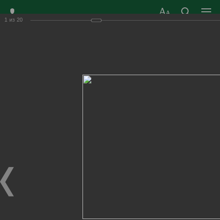
1
из
20
ЗАТО ГОРОД
ОФИЦИАЛЬНЫЙ САЙТ
РАДУЖНЫЙ
ОРГАНОВ МЕСТНОГО
ВЛАДИМИРСКОЙ
САМОУПРАВЛЕНИЯ
ОБЛАСТИ
г. Радужный, 1 квартал, д.55
Адрес здания администрации
radugn@avo.ru
Электронная почта
Главная
›
Город
›
Фотогалерея
›
Новости
›
Жители Радужного получили награды в день 50 - летия
города